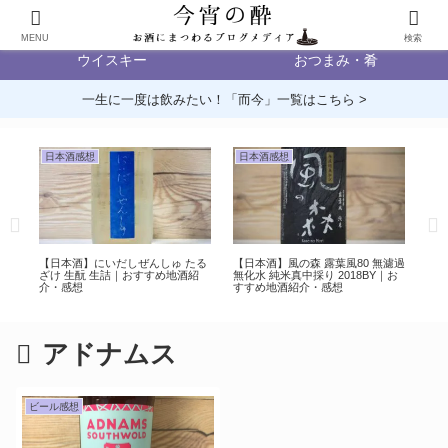
日本酒
ビール
MENU
検索
ウイスキー
おつまみ・肴
一生に一度は飲みたい！「而今」一覧はこちら >
日本酒感想
日本酒感想
日
高畠
【日本酒】にいだしぜんしゅ たる
【日本酒】風の森 露葉風80 無濾過
【日
ざけ 生酛 生詰｜おすすめ地酒紹
無化水 純米真中採り 2018BY｜お
濾過
感想
介・感想
すすめ地酒紹介・感想
介
アドナムス
ビール感想