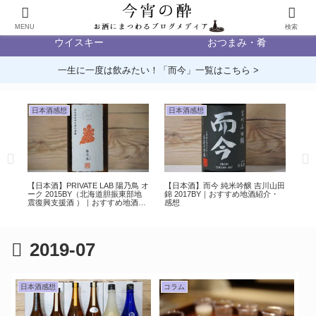
日本酒
ビール
MENU
検索
ウイスキー
おつまみ・肴
一生に一度は飲みたい！「而今」一覧はこちら >
日本酒感想
日本酒感想
日
記念
【日本酒】PRIVATE LAB 陽乃鳥 オ
【日本酒】而今 純米吟醸 吉川山田
【日
すすめ
ーク 2015BY（北海道胆振東部地
錦 2017BY｜おすすめ地酒紹介・
す
震復興支援酒 ）｜おすすめ地酒紹
感想
介・感想
2019-07
日本酒感想
コラム