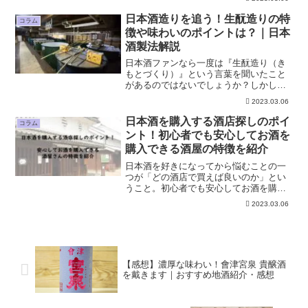
醸酒が広く飲まれるようになった背景に
は、『広島杜氏』の存在がありました。
日本酒造りを追う！生酛造りの特
コラム
今回は、広島杜氏の歴史や特...
徴や味わいのポイントは？｜日本
酒製法解説
日本酒ファンなら一度は『生酛造り（き
もとづくり）』という言葉を聞いたこと
があるのではないでしょうか？しかし
『生酛造り』がどういった造り方で、生
2023.03.06
酛造りで作られた日本酒がどういう味わ
いになるのかは（特に日本酒を好きにな
日本酒を購入する酒店探しのポイ
コラム
って間もない頃は）あまり知...
ント！初心者でも安心してお酒を
購入できる酒屋の特徴を紹介
日本酒を好きになってから悩むことの一
つが「どの酒店で買えば良いのか」とい
うこと。初心者でも安心してお酒を購入
できる酒屋さんの特徴やお店探しのポイ
2023.03.06
ントを紹介します。
【感想】濃厚な味わい！會津宮泉 貴醸酒
を戴きます｜おすすめ地酒紹介・感想