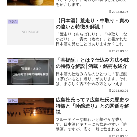
を紹介します。
2023.03.06
【日本酒】荒走り・中取り・責め
コラム
の違いと特徴を解説！
「荒走り（あらばしり）」「中取り（な
かどり）」「責め（攻め）」と書かれた
日本酒を見たことはありますか？これら
は日本酒の製造段階における搾る段階で
2023.03.06
の差によって表されるものです。それぞ
れ味わいに特徴があり、同じ銘柄の日本
「菩提酛」とは？仕込み方法や味
コラム
酒でも「あらばしり」「中...
の特徴を解説│酒蔵・銘柄も紹介
日本酒の仕込み方法のひとつに「菩提酛
（ぼだいもと）造り」があります。それ
は、まさしく古の仕込み方ともいえま
す。。では、菩提酛とは何でしょうか？
2023.03.06
菩提酛の解説のためには、まずは日本酒
の造りの流れの知識が必要となります。
広島杜氏って？広島杜氏の歴史や
コラム
今回は、日本酒造りの流れを...
特徴と『吟醸造り』との関係を解
説
フルーティーな味わいと華やかな香り
で、日本酒ビギナーにも飲みやすい『吟
醸酒』ですが、広く一般に飲まれるよう
になったのは意外と最近のことです。吟
2023.03.06