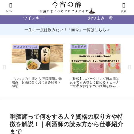
日本酒
ビール
MENU
検索
ウイスキー
おつまみ・肴
一生に一度は飲みたい！「而今」一覧はこちら >
オススメおつまみ
日本酒感想
日
のノ
【おつまみ】酒とも 三陸産鰤の味
【比較】スパークリング日本酒は
【
らし
噌煮｜お酒に合うおつまみ紹介・
女子でも美味しく飲める？ビギナ
酒未
感想
ーの私がおすすめ３種類を飲み比
酒
べてみた感想をお届け！
唎酒師って何をする人？資格の取り方や特
徴を解説！｜利酒師の読み方から仕事紹介
まで