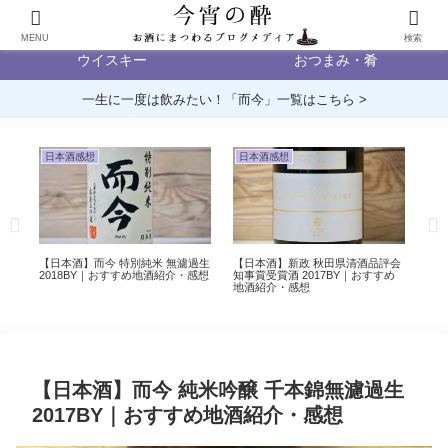
日本酒
ビール
MENU
検索
ウイスキー
おつまみ・肴
一生に一度は飲みたい！「而今」一覧はこちら >
日本酒感想
日本酒感想
日
 別
【日本酒】而今 特別純米 無濾過生
【日本酒】新政 秋田県清酒品評会
【日
感
2018BY｜おすすめ地酒紹介・感想
知事賞受賞酒 2017BY｜おすすめ
酵母
地酒紹介・感想
介
【日本酒】而今 純米吟醸 千本錦無濾過生
2017BY｜おすすめ地酒紹介・感想