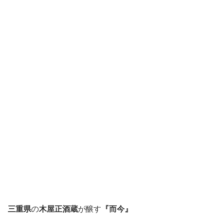
三重県
の
木屋正酒蔵
が醸す
『而今』