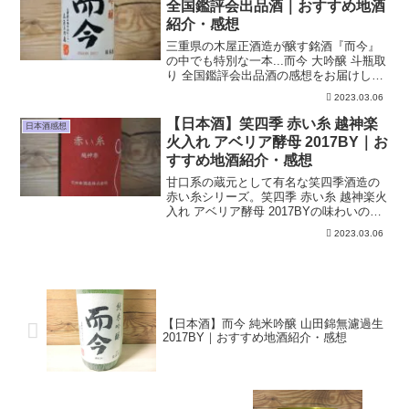
全国鑑評会出品酒｜おすすめ地酒
紹介・感想
三重県の木屋正酒造が醸す銘酒『而今』
の中でも特別な一本...而今 大吟醸 斗瓶取
り 全国鑑評会出品酒の感想をお届けしま
す。上品な香りや味わいのレビューを画
2023.03.06
像付きで紹介します。
【日本酒】笑四季 赤い糸 越神楽
日本酒感想
火入れ アベリア酵母 2017BY｜お
すすめ地酒紹介・感想
甘口系の蔵元として有名な笑四季酒造の
赤い糸シリーズ。笑四季 赤い糸 越神楽火
入れ アベリア酵母 2017BYの味わいの感
想を紹介します。
2023.03.06
【日本酒】而今 純米吟醸 山田錦無濾過生
2017BY｜おすすめ地酒紹介・感想