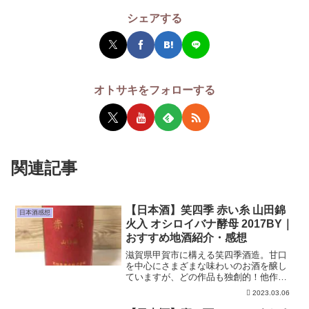
シェアする
オトサキをフォローする
関連記事
【日本酒】笑四季 赤い糸 山田錦
日本酒感想
火入 オシロイバナ酵母 2017BY｜
おすすめ地酒紹介・感想
滋賀県甲賀市に構える笑四季酒造。甘口
を中心にさまざまな味わいのお酒を醸し
ていますが、どの作品も独創的！他作品
の追随を許しません。今回、お届けする
2023.03.06
のは笑四季 赤い糸 山田錦いつもとはちょ