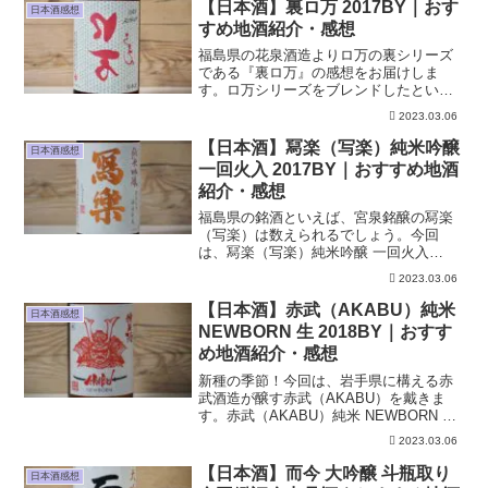
っと違う角度から一本の写真をお届け。
【日本酒】裏ロ万 2017BY｜おす
日本酒感想
目を奪われる真っ赤な...
すめ地酒紹介・感想
福島県の花泉酒造よりロ万の裏シリーズ
である『裏ロ万』の感想をお届けしま
す。ロ万シリーズをブレンドしたという
裏ロ万...一升瓶サイズでしか購入できな
2023.03.06
いそのレアな味わいを楽しみます。
【日本酒】冩楽（写楽）純米吟醸
日本酒感想
一回火入 2017BY｜おすすめ地酒
紹介・感想
福島県の銘酒といえば、宮泉銘醸の冩楽
（写楽）は数えられるでしょう。今回
は、冩楽（写楽）純米吟醸 一回火入
2017BYの感想を紹介します。
2023.03.06
【日本酒】赤武（AKABU）純米
日本酒感想
NEWBORN 生 2018BY｜おすす
め地酒紹介・感想
新種の季節！今回は、岩手県に構える赤
武酒造が醸す赤武（AKABU）を戴きま
す。赤武（AKABU）純米 NEWBORN 生
2018BYの感想を紹介します。
2023.03.06
【日本酒】而今 大吟醸 斗瓶取り
日本酒感想