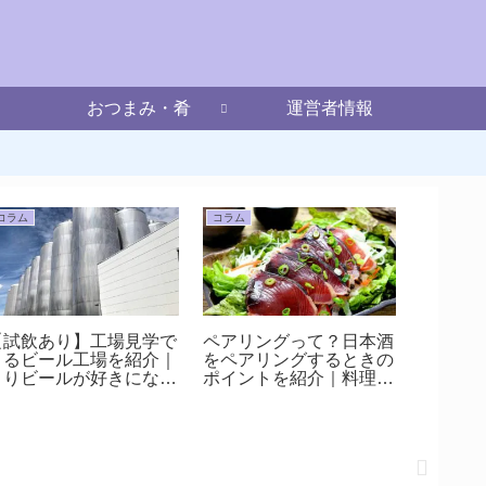
おつまみ・肴
運営者情報
コラム
コラム
コラム
【試飲あり】工場見学で
ペアリングって？日本酒
日本酒
きるビール工場を紹介｜
をペアリングするときの
役割っ
よりビールが好きになっ
ポイントを紹介｜料理と
ちゃう大人の遠足
お酒で最高のひと時を過
ごす