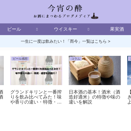
ビール
ウイスキー
果実酒
一生に一度は飲みたい！「而今」一覧はこちら >
ビール感想
コラム
酒
グランドキリンと一番搾
日本酒の基本！酒米（酒
酒
りを飲み比べてみた！味
造好適米）の特徴や味の
や香りの違い・特徴・感
違いを解説
想をお届け！