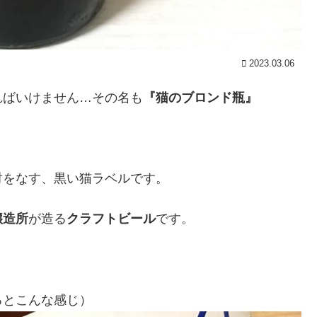
2023.03.06
ればいけません…その名も
『猫のブロンド瓶』
対をなす、黒い猫ラベルです。
醸造所
が造る
クラフトビール
です。
るとこんな感じ）