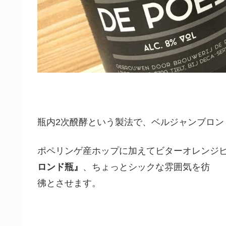
瓶内2次醗酵という製法で、ベルジャンブロン
ポペリンゲ産ホップに加えてビターオレンジ
ロンド瓶』
、ちょっとシックな雰囲気を彷
彿とさせます。