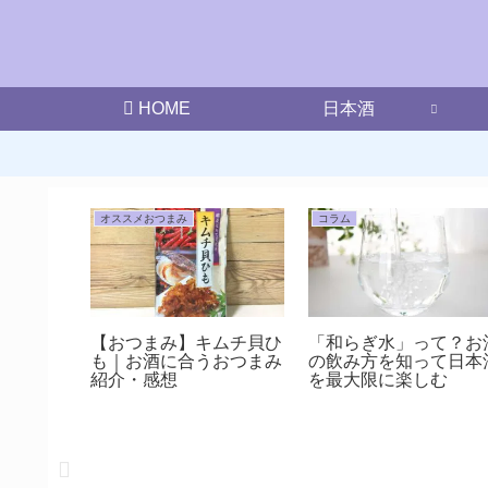
HOME
日本酒
オススメおつまみ
コラム
 なつく
【おつまみ】キムチ貝ひ
「和らぎ水」って？お
生原酒
も｜お酒に合うおつまみ
の飲み方を知って日本
すすめ地酒
紹介・感想
を最大限に楽しむ